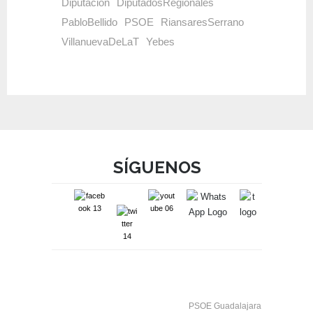
Diputación
DiputadosRegionales
PabloBellido
PSOE
RiansaresSerrano
VillanuevaDeLaT
Yebes
SÍGUENOS
PSOE Guadalajara